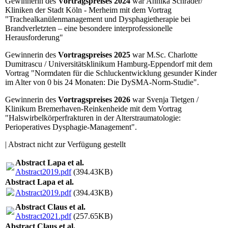
Gewinnerin des
Vortragspreises 2024
war Annika Schrader/
Kliniken der Stadt Köln - Merheim mit dem Vortrag
"Trachealkanülenmanagement und Dysphagietherapie bei
Brandverletzten – eine besondere interprofessionelle
Herausforderung"
Gewinnerin des
Vortragspreises 2025
war M.Sc. Charlotte
Dumitrascu / Universitätsklinikum Hamburg-Eppendorf mit dem
Vortrag "Normdaten für die Schluckentwicklung gesunder Kinder
im Alter von 0 bis 24 Monaten: Die DySMA-Norm-Studie".
Gewinnerin des
Vortragspreises 2026
war Svenja Tietgen /
Klinikum Bremerhaven-Reinkenheide mit dem Vortrag
"Halswirbelkörperfrakturen in der Alterstraumatologie:
Perioperatives Dysphagie-Management".
| Abstract nicht zur Verfügung gestellt
Abstract Lapa et al.
Abstract2019.pdf
(394.43KB)
Abstract Lapa et al.
Abstract2019.pdf
(394.43KB)
Abstract Claus et al.
Abstract2021.pdf
(257.65KB)
Abstract Claus et al.